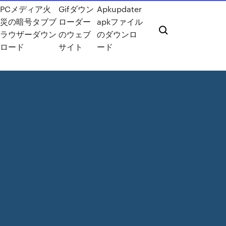
PCメディア火
Gifダウン
Apkupdater
災の暗号タブブ
ローダー
apkファイル
ラウザーダウン
のウェブ
のダウンロ
ロード
サイト
ード