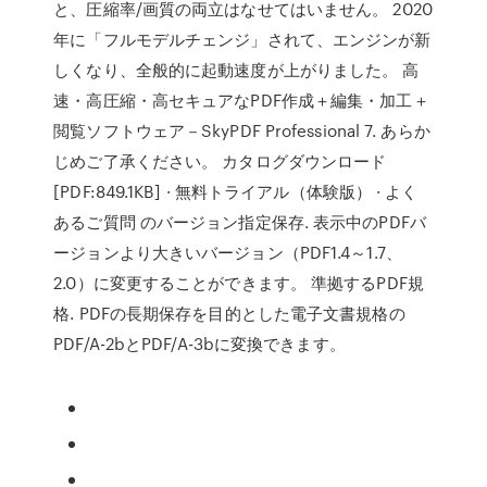
と、圧縮率/画質の両立はなせてはいません。 2020
年に「フルモデルチェンジ」されて、エンジンが新
しくなり、全般的に起動速度が上がりました。 高
速・高圧縮・高セキュアなPDF作成＋編集・加工＋
閲覧ソフトウェア－SkyPDF Professional 7. あらか
じめご了承ください。 カタログダウンロード
[PDF:849.1KB] · 無料トライアル（体験版） · よく
あるご質問 のバージョン指定保存. 表示中のPDFバ
ージョンより大きいバージョン（PDF1.4～1.7、
2.0）に変更することができます。 準拠するPDF規
格. PDFの長期保存を目的とした電子文書規格の
PDF/A-2bとPDF/A-3bに変換できます。